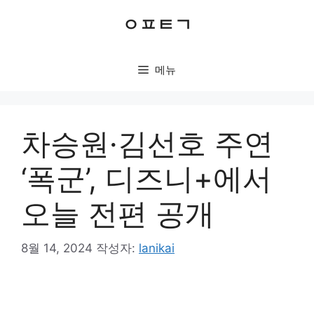
컨
ㅇㅍㅌㄱ
텐
츠
로
메뉴
건
너
뛰
기
차승원·김선호 주연
‘폭군’, 디즈니+에서
오늘 전편 공개
8월 14, 2024
작성자:
lanikai