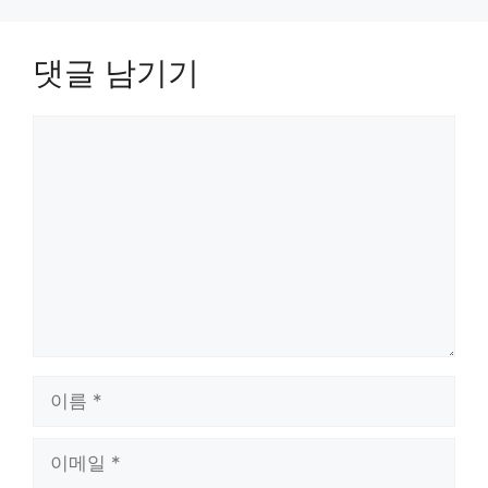
댓글 남기기
댓
글
이
름
이
메