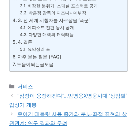
비장한 분위기, 스페셜 포스터로 공개
박훈정 감독의 디즈니+ 데뷔작
3. 전 세계 시청자를 사로잡을 ‘폭군’
에피소드 전편 동시 공개
다양한 매력의 캐릭터들
4. 결론
요약정리 표
자주 묻는 질문 (FAQ)
도움이되는글모음
카
서비스
테
“심장이 웅장해진다”…임영웅X영웅시대 ‘상암벌’
고
입성기 개봉
리
유아기 태블릿 사용 증가와 분노·좌절 표현의 상
관관계: 연구 결과와 우려