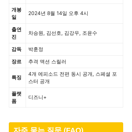
개봉
2024년 8월 14일 오후 4시
일
출연
차승원, 김선호, 김강우, 조윤수
진
감독
박훈정
장르
추격 액션 스릴러
4개 에피소드 전편 동시 공개, 스페셜 포
특징
스터 공개
플랫
디즈니+
폼
자주 묻는 질문 (FAQ)