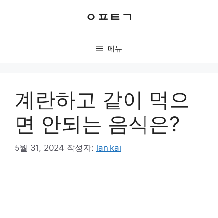
컨
ㅇㅍㅌㄱ
텐
츠
로
메뉴
건
너
뛰
기
계란하고 같이 먹으
면 안되는 음식은?
5월 31, 2024
작성자:
lanikai