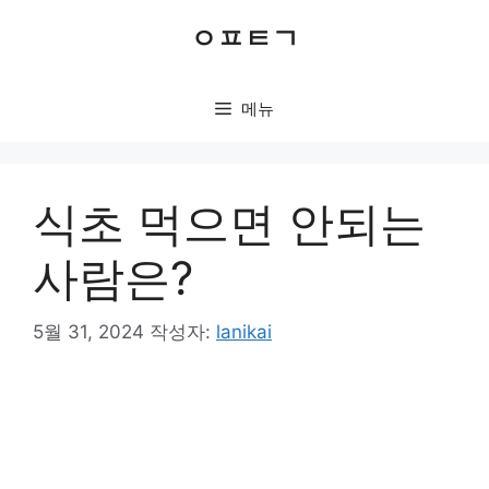
컨
ㅇㅍㅌㄱ
텐
츠
로
메뉴
건
너
뛰
기
식초 먹으면 안되는
사람은?
5월 31, 2024
작성자:
lanikai