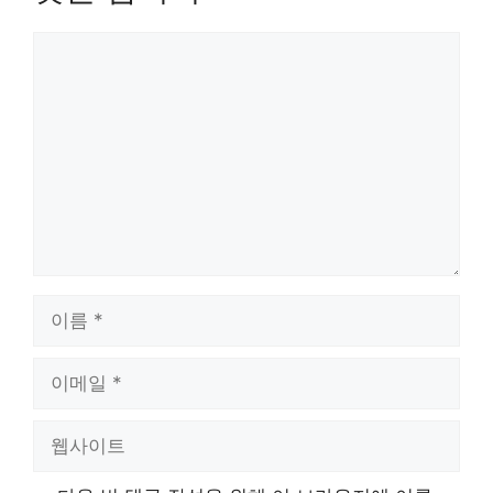
댓
글
이
름
이
메
일
웹
사
이