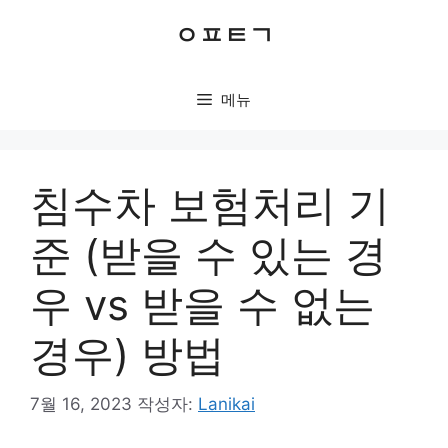
컨
ㅇㅍㅌㄱ
텐
츠
로
메뉴
건
너
뛰
기
침수차 보험처리 기
준 (받을 수 있는 경
우 vs 받을 수 없는
경우) 방법
7월 16, 2023
작성자:
Lanikai