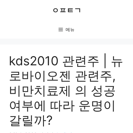
컨
ㅇㅍㅌㄱ
텐
츠
로
메뉴
건
너
뛰
기
kds2010 관련주 | 뉴
로바이오젠 관련주,
비만치료제 의 성공
여부에 따라 운명이
갈릴까?