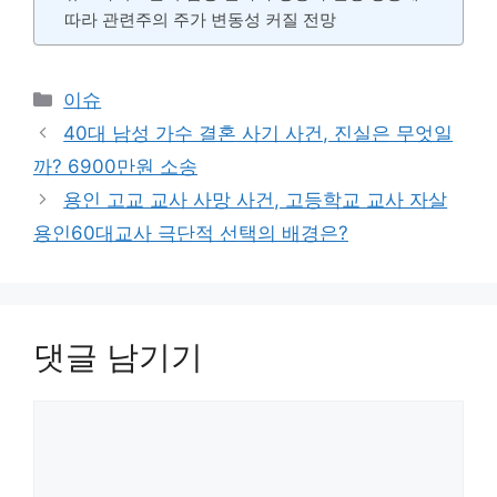
따라 관련주의 주가 변동성 커질 전망
카
이슈
테
40대 남성 가수 결혼 사기 사건, 진실은 무엇일
고
까? 6900만원 소송
리
용인 고교 교사 사망 사건, 고등학교 교사 자살
용인60대교사 극단적 선택의 배경은?
댓글 남기기
댓
글