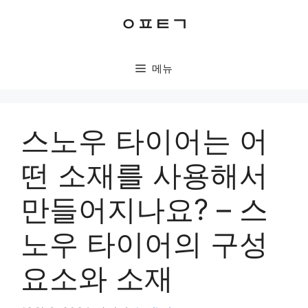
컨
ㅇㅍㅌㄱ
텐
츠
로
메뉴
건
너
뛰
기
스노우 타이어는 어
떤 소재를 사용해서
만들어지나요? – 스
노우 타이어의 구성
요소와 소재