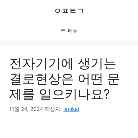
컨
ㅇㅍㅌㄱ
텐
츠
로
메뉴
건
너
뛰
기
전자기기에 생기는
결로현상은 어떤 문
제를 일으키나요?
11월 24, 2024
작성자:
lanikai