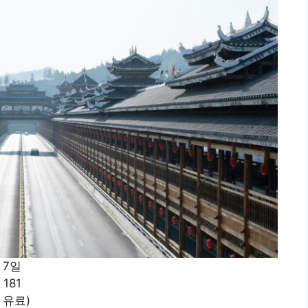
 7일
181
 유료)