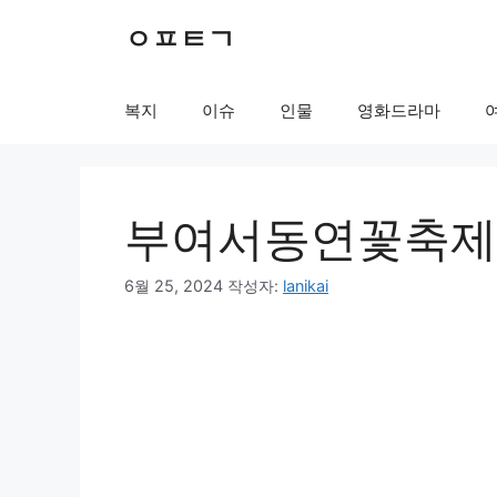
컨
ㅇㅍㅌㄱ
텐
츠
로
복지
이슈
인물
영화드라마
건
너
뛰
기
부여서동연꽃축제 
6월 25, 2024
작성자:
lanikai