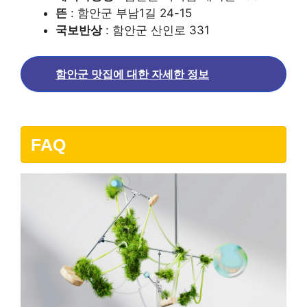
뜬
: 함안군 부남1길 24-15
국보반상
: 함안군 산인로 331
함안군 맛집에 대한 자세한 정보
FAQ