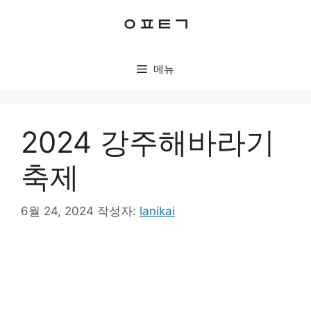
컨
ㅇㅍㅌㄱ
텐
츠
로
메뉴
건
너
뛰
기
2024 강주해바라기
축제
6월 24, 2024
작성자:
lanikai