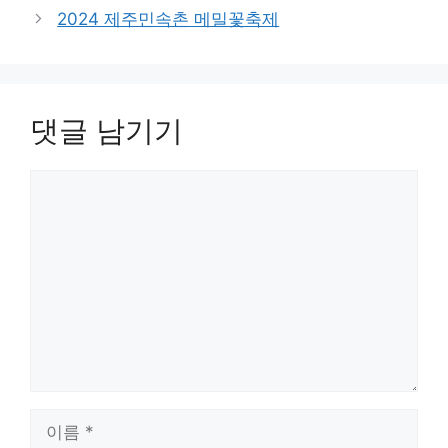
고
2024 제주민속촌 메밀꽃축제
리
댓글 남기기
댓
글
이
름