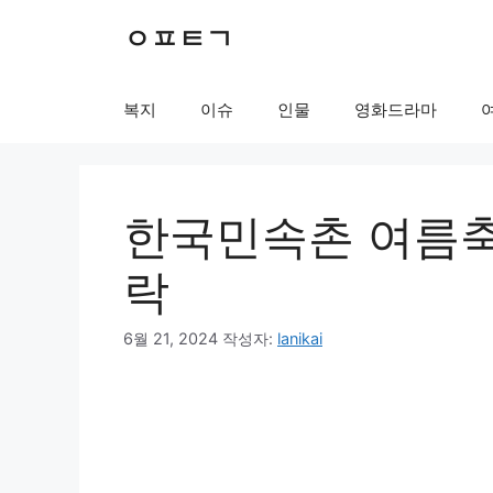
컨
ㅇㅍㅌㄱ
텐
츠
로
복지
이슈
인물
영화드라마
건
너
뛰
기
한국민속촌 여름축
락
6월 21, 2024
작성자:
lanikai