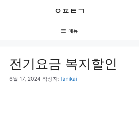
컨
ㅇㅍㅌㄱ
텐
츠
로
메뉴
건
너
뛰
기
전기요금 복지할인
6월 17, 2024
작성자:
lanikai