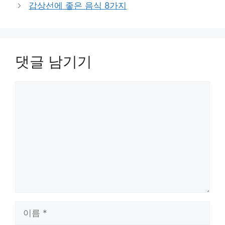
갑상선에 좋은 음식 8가지
리
댓글 남기기
댓
글
이
름