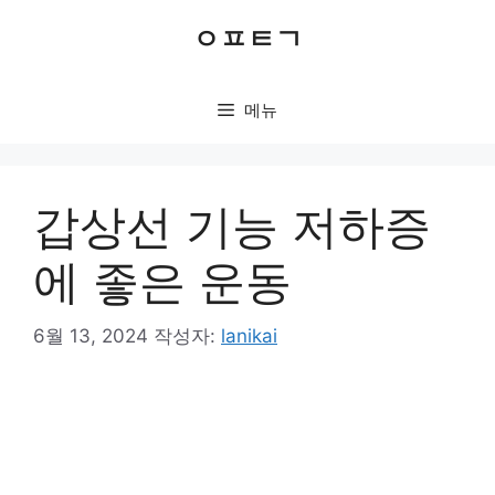
컨
ㅇㅍㅌㄱ
텐
츠
로
메뉴
건
너
뛰
기
갑상선 기능 저하증
에 좋은 운동
6월 13, 2024
작성자:
lanikai