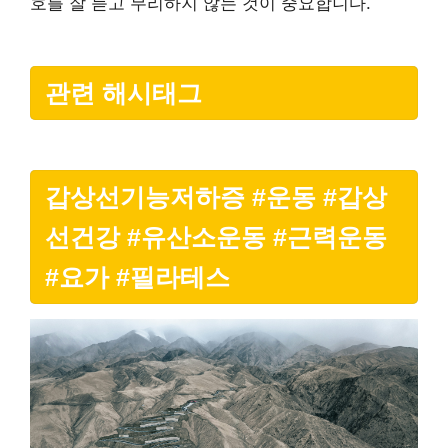
호를 잘 듣고 무리하지 않는 것이 중요합니다.
관련 해시태그
갑상선기능저하증 #운동 #갑상
선건강 #유산소운동 #근력운동
#요가 #필라테스