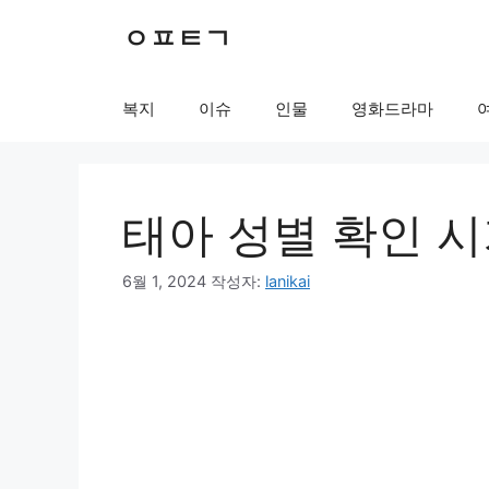
컨
ㅇㅍㅌㄱ
텐
츠
로
복지
이슈
인물
영화드라마
건
너
뛰
기
태아 성별 확인 시
6월 1, 2024
작성자:
lanikai