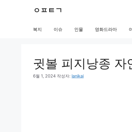
컨
ㅇㅍㅌㄱ
텐
츠
로
복지
이슈
인물
영화드라마
건
너
뛰
기
귓볼 피지낭종 자
6월 1, 2024
작성자:
lanikai