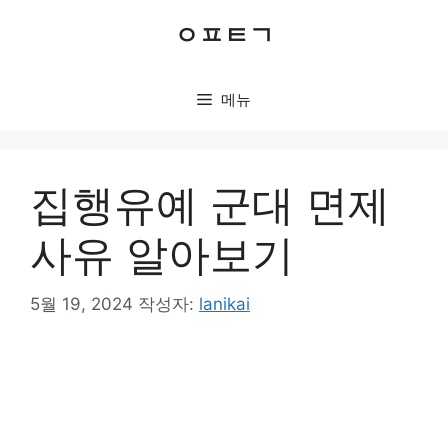
컨
ㅇㅍㅌㄱ
텐
츠
로
메뉴
건
너
뛰
기
집행유예 군대 면제
사유 알아보기
5월 19, 2024
작성자:
lanikai