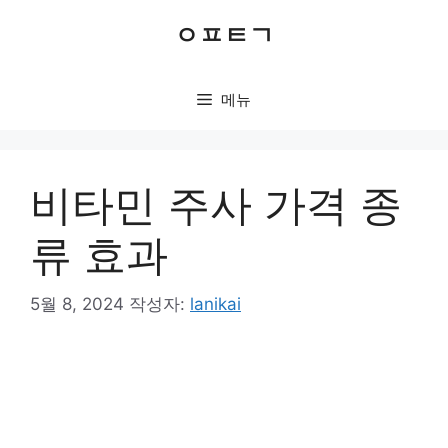
컨
ㅇㅍㅌㄱ
텐
츠
로
메뉴
건
너
뛰
기
비타민 주사 가격 종
류 효과
5월 8, 2024
작성자:
lanikai