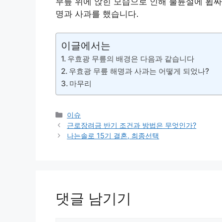
무릎 위에 앉힌 모습으로 인해 불륜설에 휩싸
명과 사과를 했습니다.
이글에서는
우효광 무릎의 배경은 다음과 같습니다
우효광 무릎 해명과 사과는 어떻게 되었나?
마무리
카
이슈
테
근로장려금 반기 조건과 방법은 무엇인가?
고
나는솔로 15기 결혼, 최종선택
리
댓글 남기기