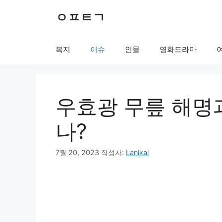
컨
ㅇㅍㅌㄱ
텐
츠
로
복지
이슈
인물
영화드라마
건
너
뛰
기
우효광 무릎 해명
나?
7월 20, 2023
작성자:
Lanikai