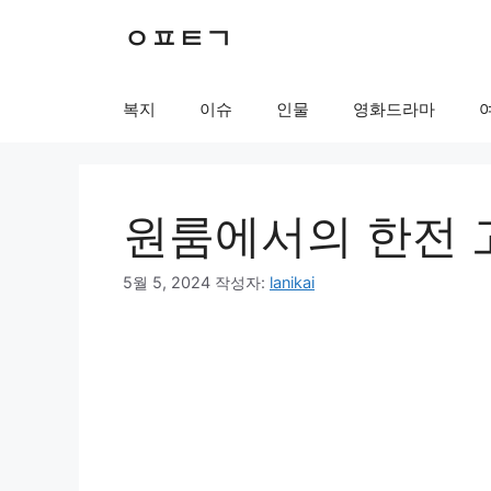
컨
ㅇㅍㅌㄱ
텐
츠
로
복지
이슈
인물
영화드라마
건
너
뛰
기
원룸에서의 한전 
5월 5, 2024
작성자:
lanikai