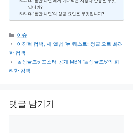
Q. ‘틈만 나면’에서 기대되는 시청자 반응은 무엇
입니까?
Q. ‘틈만 나면’의 성공 요인은 무엇입니까?
카
이슈
테
이진혁 컴백, 새 앨범 ‘뉴 퀘스트: 정글’으로 화려
고
한 컴백
리
돌싱글즈5 포스터 공개 MBN ‘돌싱글즈5’의 화
려한 컴백
댓글 남기기
댓
글