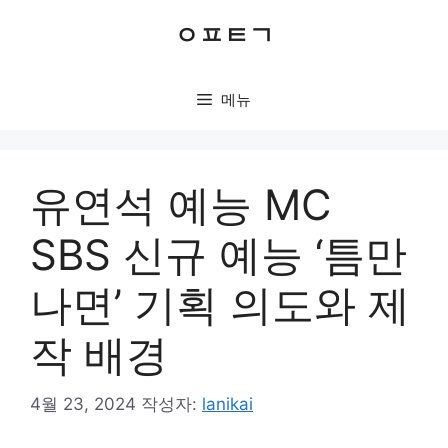
컨
ㅇㅍㅌㄱ
텐
츠
로
메뉴
건
너
뛰
기
유연석 예능 MC
SBS 신규 예능 ‘틈만
나면’ 기획 의도와 제
작 배경
4월 23, 2024
작성자:
lanikai