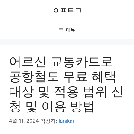
컨
ㅇㅍㅌㄱ
텐
츠
로
메뉴
건
너
뛰
기
어르신 교통카드로
공항철도 무료 혜택
대상 및 적용 범위 신
청 및 이용 방법
4월 11, 2024
작성자:
lanikai