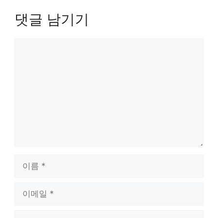
댓글 남기기
댓
글
이
름
이
메
일
웹