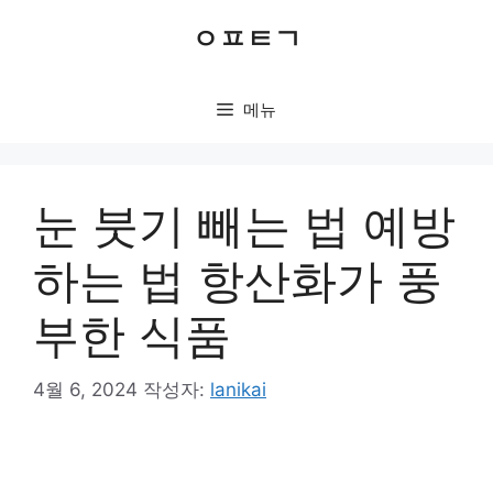
컨
ㅇㅍㅌㄱ
텐
츠
로
메뉴
건
너
뛰
기
눈 붓기 빼는 법 예방
하는 법 항산화가 풍
부한 식품
4월 6, 2024
작성자:
lanikai