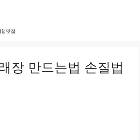
여행맛집
달래장 만드는법 손질법