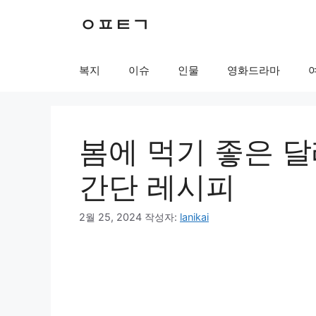
컨
ㅇㅍㅌㄱ
텐
츠
로
복지
이슈
인물
영화드라마
건
너
뛰
기
봄에 먹기 좋은 
간단 레시피
2월 25, 2024
작성자:
lanikai