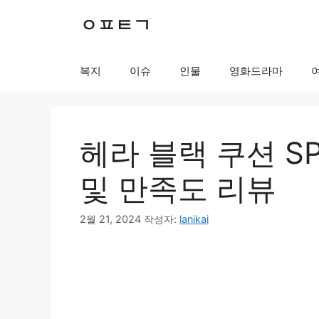
컨
ㅇㅍㅌㄱ
텐
츠
로
복지
이슈
인물
영화드라마
건
너
뛰
기
헤라 블랙 쿠션 S
및 만족도 리뷰
2월 21, 2024
작성자:
lanikai