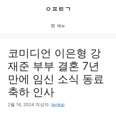
컨
ㅇㅍㅌㄱ
텐
츠
로
메뉴
건
너
뛰
기
코미디언 이은형 강
재준 부부 결혼 7년
만에 임신 소식 동료
축하 인사
2월 14, 2024
작성자:
lanikai