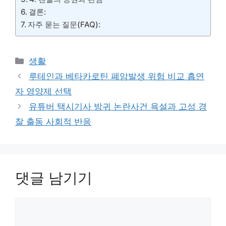
결론:
자주 묻는 질문(FAQ):
카
생활
테
루테인과 베타카로틴 폐암발생 위험 비교 흡연
고
자 영양제 선택
리
유튜버 택시기사 방귀 논란사건 욕설과 고성 경
찰 출동 사회적 반응
댓글 남기기
댓
글