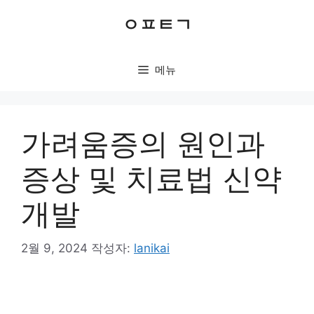
컨
ㅇㅍㅌㄱ
텐
츠
로
메뉴
건
너
뛰
기
가려움증의 원인과
증상 및 치료법 신약
개발
2월 9, 2024
작성자:
lanikai