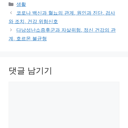
카
생활
테
코로나 백신과 혈뇨의 관계, 원인과 진단, 검사
고
와 조치, 건강 위험신호
리
다낭성난소증후군과 자살위험, 정신 건강의 관
계, 호르몬 불균형
댓글 남기기
댓
글