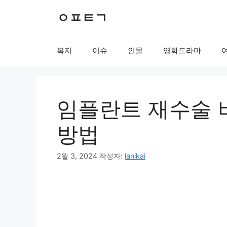
컨
ㅇㅍㅌㄱ
텐
츠
로
복지
이슈
인물
영화드라마
건
너
뛰
기
임플란트 재수술 
방법
2월 3, 2024
작성자:
lanikai