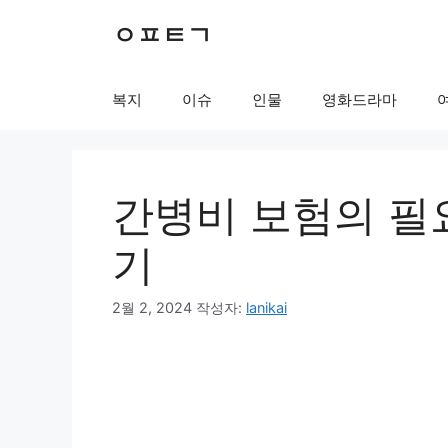
컨
ㅇㅍㅌㄱ
텐
츠
로
복지
이슈
인물
영화드라마
건
너
뛰
기
간병비 보험의 필
기
2월 2, 2024
작성자:
lanikai