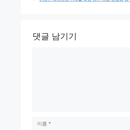
리
댓글 남기기
댓
글
이
름