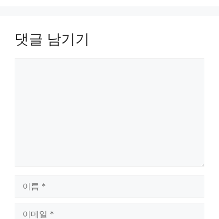
댓글 남기기
댓
글
이
름
이