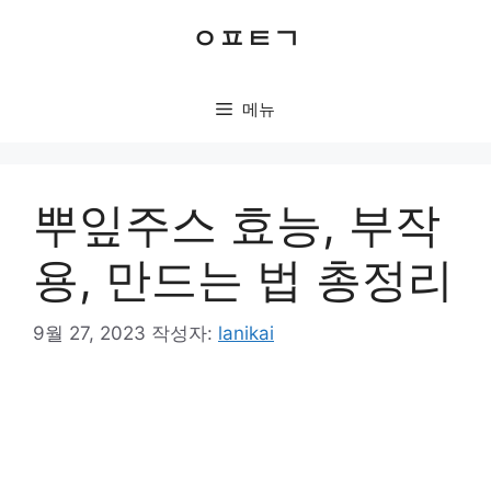
컨
ㅇㅍㅌㄱ
텐
츠
로
메뉴
건
너
뛰
기
뿌잎주스 효능, 부작
용, 만드는 법 총정리
9월 27, 2023
작성자:
lanikai